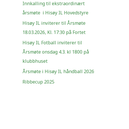
Innkalling til ekstraordinært
e
årsmøte i Hisøy IL Hovedstyre
r
Hisøy IL inviterer til Årsmøte
:
18.03.2026, Kl. 17:30 på Fortet
Hisøy IL Fotball inviterer til
Årsmøte onsdag 4.3. kl 1800 på
klubbhuset
Årsmøte i Hisøy IL håndball 2026
Ribbecup 2025