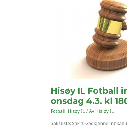
IL
Fotball
inviterer
til
Årsmøte
onsdag
4.3.
kl
1800
på
klubbhuset
Hisøy IL Fotball i
onsdag 4.3. kl 1
Fotball
,
Hisøy IL
/ Av
Hisløy IL
Saksliste; Sak 1: Godkjenne innkallin