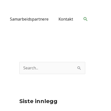
Søk
Samarbeidspartnere
Kontakt
S
ø
k
e
t
Siste innlegg
t