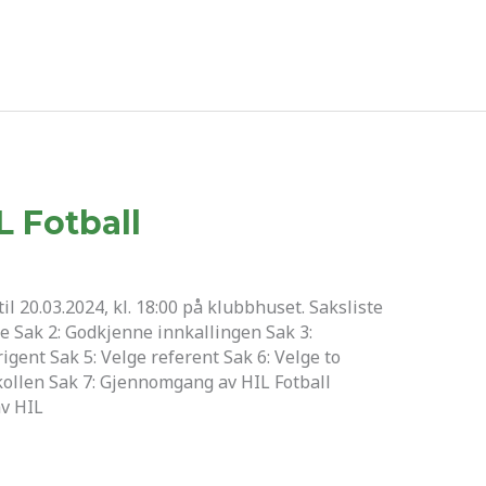
L Fotball
til 20.03.2024, kl. 18:00 på klubbhuset. Saksliste
e Sak 2: Godkjenne innkallingen Sak 3:
igent Sak 5: Velge referent Sak 6: Velge to
ollen Sak 7: Gjennomgang av HIL Fotball
v HIL