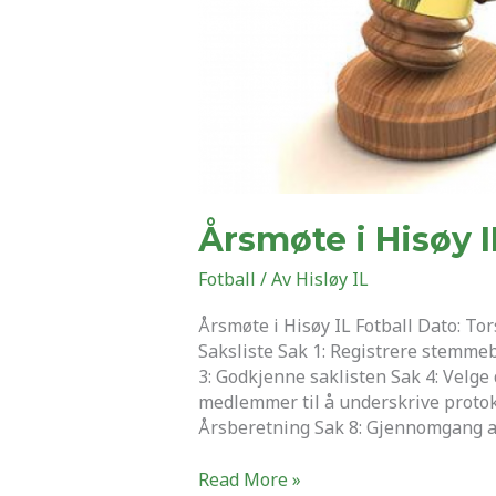
Årsmøte i Hisøy I
Fotball
/ Av
Hisløy IL
Årsmøte i Hisøy IL Fotball Dato: To
Saksliste Sak 1: Registrere stemme
3: Godkjenne saklisten Sak 4: Velge 
medlemmer til å underskrive protok
Årsberetning Sak 8: Gjennomgang a
Read More »