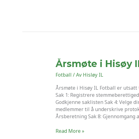
Årsmøte
Årsmøte i Hisøy I
i
Fotball
/ Av
Hisløy IL
Hisøy
IL
Årsmøte i Hisøy IL Fotball er utsatt 
Fotball
Sak 1: Registrere stemmeberettiged
Godkjenne saklisten Sak 4: Velge dir
medlemmer til å underskrive protok
Årsberetning Sak 8: Gjennomgang a
Read More »