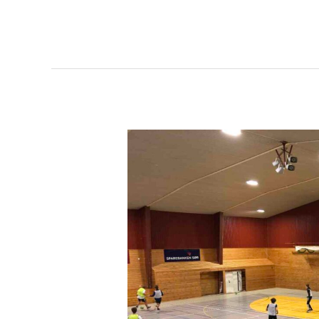
Ribbecup
2024
–
Mye
Nytt!