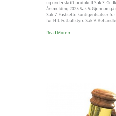
og underskrift protokoll Sak 3: Go
årsmelding 2025 Sak 5: Gjennomgå r
Sak 7: Fastsette kontigentsatser fo
for HIL Fotballstyre Sak 9: Behandle
Read More »
Årsmøte
i
Hisøy
IL
Fotball
2025