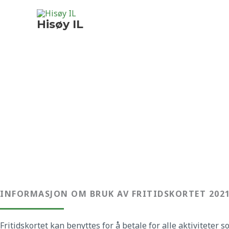
Hopp
rett
Hisøy IL
til
innholdet
HISØY F
INFORMASJON OM BRUK AV FRITIDSKORTET 202
Fritidskortet kan benyttes for å betale for alle aktiviteter s