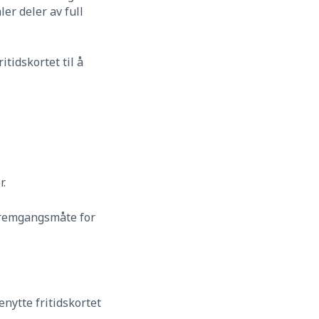
ler deler av full
itidskortet til å
r.
 fremgangsmåte for
enytte fritidskortet