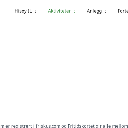
Hisøy IL
Aktiviteter
Anlegg
Fort
OTBALL
1
om er registrert i friskus.com og Fritidskortet gir alle mello