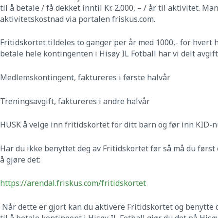
til å betale / få dekket inntil Kr. 2.000, – / år til aktivitet.
aktivitetskostnad via portalen friskus.com.
Fritidskortet tildeles to ganger per år med 1000,- for hvert ha
betale hele kontingenten i Hisøy IL Fotball har vi delt avgift
Medlemskontingent, faktureres i første halvår
Treningsavgift, faktureres i andre halvår
HUSK å velge inn fritidskortet for ditt barn og før inn KID
Har du ikke benyttet deg av Fritidskortet før så må du først
å gjøre det:
https://arendal.friskus.com/fritidskortet
Når dette er gjort kan du aktivere Fritidskortet og benytte d
til å betale kontingent i Hisøy IL Fotball gjør du det på Hisøy