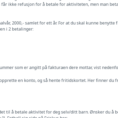
 Man får ikke refusjon for å betale for aktiviteten, men man beta
lvår, 2000,- samlet for ett år. For at du skal kunne benytte fr
en i 2 betalinger:
-nummer som er angitt på fakturaen dere mottar, vist nedenfo
 opprette en konto, og så hente fritidskortet. Her finner du
et til å betale aktivitet for deg selv/ditt barn. Ønsker du å b
 IL Fotball sin side på Friskus her: