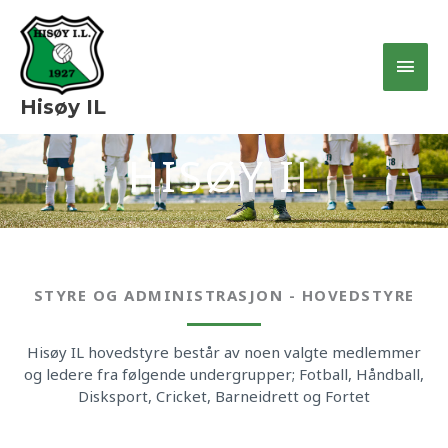
Hopp
Hov
rett
til
innholdet
Hisøy IL
HISØY IL
STYRE OG ADMINISTRASJON - HOVEDSTYRE
Hisøy IL hovedstyre består av noen valgte medlemmer
og ledere fra følgende undergrupper; Fotball, Håndball,
Disksport, Cricket, Barneidrett og Fortet