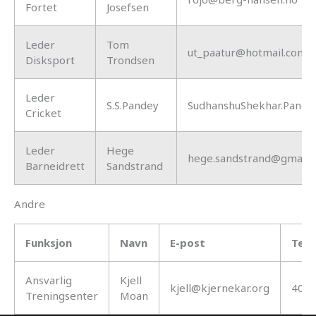
Fortet
Josefsen
Leder
Tom
ut_paatur@hotmail.com
Disksport
Trondsen
Leder
S.S.Pandey
SudhanshuShekhar.Pand
Cricket
Leder
Hege
hege.sandstrand@gmail.
Barneidrett
Sandstrand
Andre
Funksjon
Navn
E-post
Tele
Ansvarlig
Kjell
kjell@kjernekar.org
402
Treningsenter
Moan