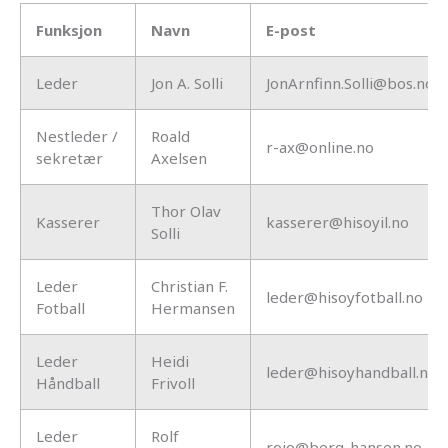
Funksjon
Navn
E-post
Leder
Jon A. Solli
JonArnfinn.Solli@bos.no
Nestleder /
Roald
r-ax@online.no
sekretær
Axelsen
Thor Olav
Kasserer
kasserer@hisoyil.no
Solli
Leder
Christian F.
leder@hisoyfotball.no
Fotball
Hermansen
Leder
Heidi
leder@hisoyhandball.no
Håndball
Frivoll
Leder
Rolf
rojo@berg-hansen.no