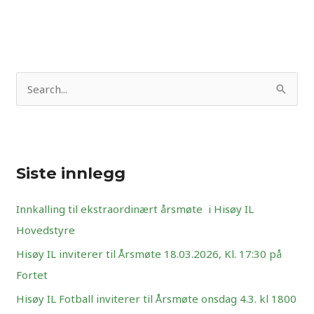
S
ø
k
e
Siste innlegg
t
t
Innkalling til ekstraordinært årsmøte i Hisøy IL
e
Hovedstyre
r
Hisøy IL inviterer til Årsmøte 18.03.2026, Kl. 17:30 på
:
Fortet
Hisøy IL Fotball inviterer til Årsmøte onsdag 4.3. kl 1800